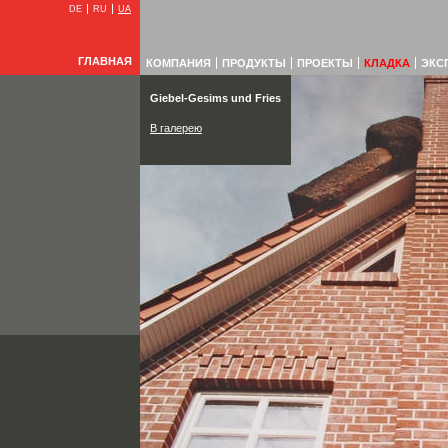
DE
RU
UA
ГЛАВНАЯ
КОМПАНИЯ
ПРОДУКТЫ
ПРОЕКТЫ
КЛАДКА
ЭКС
Giebel-Gesims und Fries
В галерею