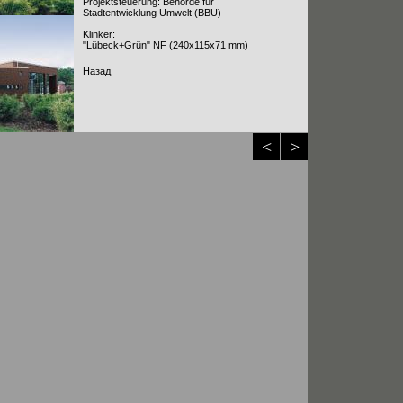
Projektsteuerung: Behörde für
Stadtentwicklung Umwelt (BBU)
Klinker:
"Lübeck+Grün" NF (240x115x71 mm)
Назад
<
>