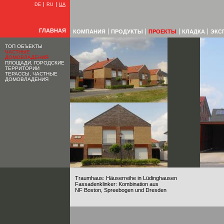
DE
RU
UA
ГЛАВНАЯ
КОМПАНИЯ
ПРОДУКТЫ
ПРОЕКТЫ
КЛАДКА
ЭКС
ТОП ОБЪЕКТЫ
ЧАСТНЫЕ
ДОМОВЛАДЕНИЯ
ПЛОЩАДИ, ГОРОДСКИЕ
ТЕРРИТОРИИ
ТЕРАССЫ, ЧАСТНЫЕ
ДОМОВЛАДЕНИЯ
Traumhaus: Häuserreihe in Lüdinghausen
Fassadenklinker: Kombination aus
NF Boston, Spreebogen und Dresden