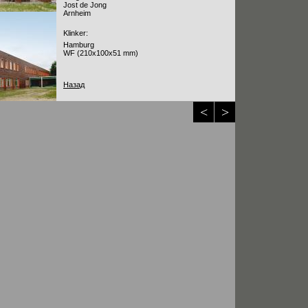
Jost de Jong
Arnheim
Klinker:
Hamburg
WF (210x100x51 mm)
Назад
<
>