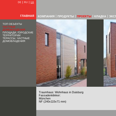
DE
RU
UA
ГЛАВНАЯ
КОМПАНИЯ
ПРОДУКТЫ
ПРОЕКТЫ
КЛАДКА
ЭКС
ТОП ОБЪЕКТЫ
ЧАСТНЫЕ
ДОМОВЛАДЕНИЯ
ПЛОЩАДИ, ГОРОДСКИЕ
ТЕРРИТОРИИ
ТЕРАССЫ, ЧАСТНЫЕ
ДОМОВЛАДЕНИЯ
Traumhaus: Wohnhaus in Duisburg
Fassadenklinker:
München
NF (240x115x71 mm)