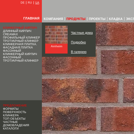
DE
RU
UA
ГЛАВНАЯ
КОМПАНИЯ
ПРОДУКТЫ
ПРОЕКТЫ
КЛАДКА
ЭКС
КЛИНКЕРНЫЙ КИРПИЧ
ДЛИННЫЙ КИРПИЧ
Частные дома
CREAMAX
ПРОФИЛЬНЫЙ КЛИНКЕР
ТРОТУАРНЫЙ КЛИНКЕР
Подробно
КЛИНКЕРНАЯ ПЛИТКА.
Arnheim
ФАСАДНАЯ ПЛИТКА
ФАСОННЫЙ
В галерею
КЛИНКЕРНЫЙ КИРПИЧ
ФАСОННЫЙ
ТРОТУАРНЫЙ КЛИНКЕР
ПРЕДЛОЖЕНИЕ
ФОРМАТЫ
ПОВЕРХНОСТЬ
КЛИНКЕРА
ТОП ОБЪЕКТЫ
ЧАСТНЫЕ
ДОМОВЛАДЕНИЯ
КАТАЛОГИ