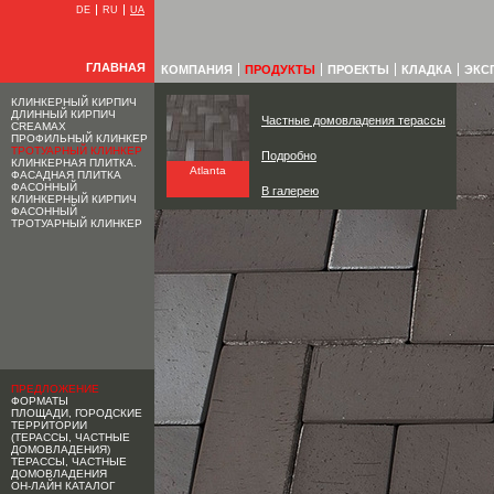
DE
RU
UA
ГЛАВНАЯ
КОМПАНИЯ
ПРОДУКТЫ
ПРОЕКТЫ
КЛАДКА
ЭКС
КЛИНКЕРНЫЙ КИРПИЧ
ДЛИННЫЙ КИРПИЧ
Частные домовладения терассы
CREAMAX
ПРОФИЛЬНЫЙ КЛИНКЕР
ТРОТУАРНЫЙ КЛИНКЕР
Подробно
КЛИНКЕРНАЯ ПЛИТКА.
Atlanta
ФАСАДНАЯ ПЛИТКА
ФАСОННЫЙ
В галерею
КЛИНКЕРНЫЙ КИРПИЧ
ФАСОННЫЙ
ТРОТУАРНЫЙ КЛИНКЕР
ПРЕДЛОЖЕНИЕ
ФОРМАТЫ
ПЛОЩАДИ, ГОРОДСКИЕ
ТЕРРИТОРИИ
(ТЕРАССЫ, ЧАСТНЫЕ
ДОМОВЛАДЕНИЯ)
ТЕРАССЫ, ЧАСТНЫЕ
ДОМОВЛАДЕНИЯ
ОН-ЛАЙН КАТАЛОГ