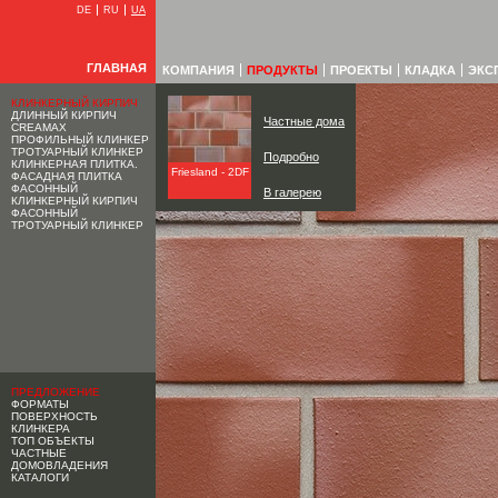
DE
RU
UA
ГЛАВНАЯ
КОМПАНИЯ
ПРОДУКТЫ
ПРОЕКТЫ
КЛАДКА
ЭКС
КЛИНКЕРНЫЙ КИРПИЧ
ДЛИННЫЙ КИРПИЧ
Частные дома
CREAMAX
ПРОФИЛЬНЫЙ КЛИНКЕР
ТРОТУАРНЫЙ КЛИНКЕР
Подробно
КЛИНКЕРНАЯ ПЛИТКА.
Friesland - 2DF
ФАСАДНАЯ ПЛИТКА
ФАСОННЫЙ
В галерею
КЛИНКЕРНЫЙ КИРПИЧ
ФАСОННЫЙ
ТРОТУАРНЫЙ КЛИНКЕР
ПРЕДЛОЖЕНИЕ
ФОРМАТЫ
ПОВЕРХНОСТЬ
КЛИНКЕРА
ТОП ОБЪЕКТЫ
ЧАСТНЫЕ
ДОМОВЛАДЕНИЯ
КАТАЛОГИ