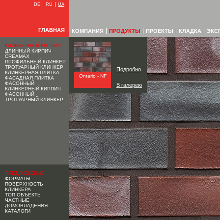
DE
RU
UA
ГЛАВНАЯ
КОМПАНИЯ
ПРОДУКТЫ
ПРОЕКТЫ
КЛАДКА
ЭКС
КЛИНКЕРНЫЙ КИРПИЧ
ДЛИННЫЙ КИРПИЧ
CREAMAX
ПРОФИЛЬНЫЙ КЛИНКЕР
ТРОТУАРНЫЙ КЛИНКЕР
Подробно
КЛИНКЕРНАЯ ПЛИТКА.
Ontario - NF
ФАСАДНАЯ ПЛИТКА
ФАСОННЫЙ
В галерею
КЛИНКЕРНЫЙ КИРПИЧ
ФАСОННЫЙ
ТРОТУАРНЫЙ КЛИНКЕР
ПРЕДЛОЖЕНИЕ
ФОРМАТЫ
ПОВЕРХНОСТЬ
КЛИНКЕРА
ТОП ОБЪЕКТЫ
ЧАСТНЫЕ
ДОМОВЛАДЕНИЯ
КАТАЛОГИ