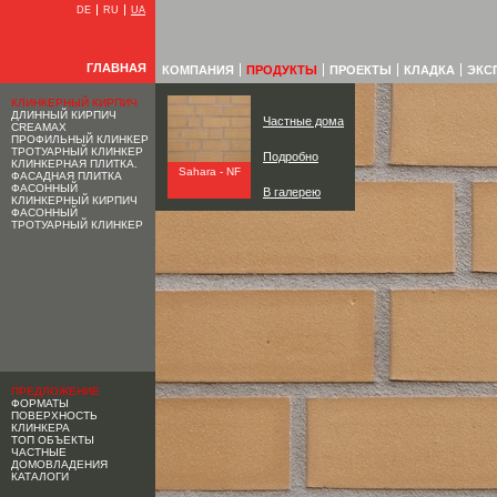
DE
RU
UA
ГЛАВНАЯ
КОМПАНИЯ
ПРОДУКТЫ
ПРОЕКТЫ
КЛАДКА
ЭКС
КЛИНКЕРНЫЙ КИРПИЧ
ДЛИННЫЙ КИРПИЧ
Частные дома
CREAMAX
ПРОФИЛЬНЫЙ КЛИНКЕР
ТРОТУАРНЫЙ КЛИНКЕР
Подробно
КЛИНКЕРНАЯ ПЛИТКА.
Sahara - NF
ФАСАДНАЯ ПЛИТКА
ФАСОННЫЙ
В галерею
КЛИНКЕРНЫЙ КИРПИЧ
ФАСОННЫЙ
ТРОТУАРНЫЙ КЛИНКЕР
ПРЕДЛОЖЕНИЕ
ФОРМАТЫ
ПОВЕРХНОСТЬ
КЛИНКЕРА
ТОП ОБЪЕКТЫ
ЧАСТНЫЕ
ДОМОВЛАДЕНИЯ
КАТАЛОГИ