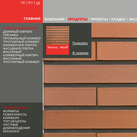
DE
RU
UA
ГЛАВНАЯ
КОМПАНИЯ
ПРОДУКТЫ
ПРОЕКТЫ
КЛАДКА
ЭКС
КЛИНКЕРНЫЙ КИРПИЧ
ДЛИННЫЙ КИРПИЧ
CREAMAX
ПРОФИЛЬНЫЙ КЛИНКЕР
ТРОТУАРНЫЙ КЛИНКЕР
Подробно
КЛИНКЕРНАЯ ПЛИТКА.
Verona - ModF
ФАСАДНАЯ ПЛИТКА
ФАСОННЫЙ
В галерею
КЛИНКЕРНЫЙ КИРПИЧ
ФАСОННЫЙ
ТРОТУАРНЫЙ КЛИНКЕР
ПРЕДЛОЖЕНИЕ
ФОРМАТЫ
ПОВЕРХНОСТЬ
КЛИНКЕРА
ТОП ОБЪЕКТЫ
ЧАСТНЫЕ
ДОМОВЛАДЕНИЯ
КАТАЛОГИ