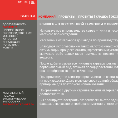
DE
RU
UA
ГЛАВНАЯ
КОМПАНИЯ
ПРОДУКТЫ
ПРОЕКТЫ
КЛАДКА
ЭКС
КЛИНКЕР – В ПОСТОЯННОЙ ГАРМОНИИ С ПРИР
ДОЛГОВЕЧНОСТЬ
ЭКОЛОГИЯ
НЕПРЕРЫВНОСЬ
Используемое в производстве сырье – глина и пес
ПРОИЗВОДСТВЕННАЯ
местного происхождения.
МОЩНОСТЬ
КАЧЕСТВО
Расстояния от карьеров до Завода по производств
ИННОВАЦИИ
ЛОГИСТИКА
Благодаря использованию таких малотоксичных исто
УСЛУГИ
оптимизации процесса обжига, эффективным устан
выпуска отработавших газов нам удается постоян
веществ.
После добычи сырья все глиняные карьеры рекульт
первоначальный вид, включая посадку растений, и
она преобразовывается в биотопы.
При производстве клинкера практически не возника
на производство. Даже в случае сноса зданий обр
пригодные для повторного использования.
По сравнению с другими строительными материала
КОМПЛЕКСНЫЙ
долговечностью.
ПОДХОД
ЭКОЛОГИЧЕСКАЯ
Вы планируете построить экологически чистое здан
ФИЛОСОФИЯ
фасада, отвечающего требованиям экологического
ЭКОБАЛАНС КЛИНКЕРА